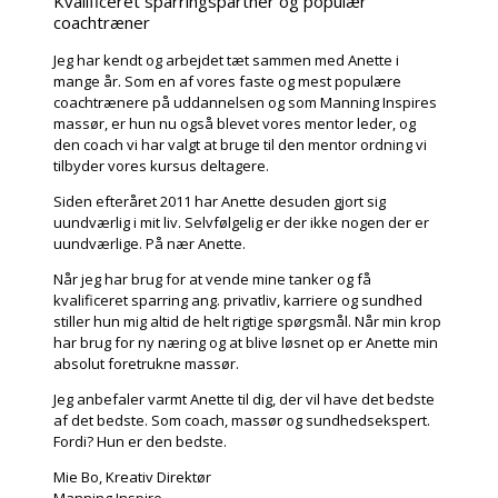
Kvalificeret sparringspartner og populær
coachtræner
Jeg har kendt og arbejdet tæt sammen med Anette i
mange år. Som en af vores faste og mest populære
coachtrænere på uddannelsen og som Manning Inspires
massør, er hun nu også blevet vores mentor leder, og
den coach vi har valgt at bruge til den mentor ordning vi
tilbyder vores kursus deltagere.
Siden efteråret 2011 har Anette desuden gjort sig
uundværlig i mit liv. Selvfølgelig er der ikke nogen der er
uundværlige. På nær Anette.
Når jeg har brug for at vende mine tanker og få
kvalificeret sparring ang. privatliv, karriere og sundhed
stiller hun mig altid de helt rigtige spørgsmål. Når min krop
har brug for ny næring og at blive løsnet op er Anette min
absolut foretrukne massør.
Jeg anbefaler varmt Anette til dig, der vil have det bedste
af det bedste. Som coach, massør og sundhedsekspert.
Fordi? Hun er den bedste.
Mie Bo, Kreativ Direktør
Manning Inspire