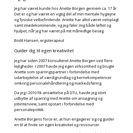
Jeg har været kunde hos Anette Borgen gennem ca. 17 år.
Det er og har været en vigtig del af min mentale hygiejne
og fysiske velbefindende. Anette har altid været veloplagt
samt imødekommende, og jeg føler mig både løftet og
hjulpet, når jeg har været på mit månedlige besøg.
Bodil Hansen, ergoterapeut
Guider dig til egen kreativitet
Jeg har siden 2007 konsulteret Anette Borgen ved flere
lejligheder. I 2007 havde jeg egen virksomhed og brugte
Anette som sparringspartner i forbindelse med
udarbejdelse af værdigrundlag og kernekompetencer
omkring personalehåndtering og markedsføring.
Da jeg i 2010 fik ansættelse på DTU, havde jeg stort
udbytte af sparring med Anette om ansøgning og
jobinterview, samt opstart i forbindelse med
personalepolitik.
Anette Borgens force er, at hun engagerer sig og guider
en til at finde sin egen kreativitet og ressourcer.