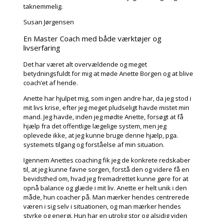
taknemmelig.
Susan Jørgensen
En Master Coach med både værktøjer og
livserfaring
Det har været alt overvældende og meget
betydningsfuldt for mig at møde Anette Borgen og at blive
coach’et af hende.
Anette har hjulpet mig, som ingen andre har, da jeg stod i
mit livs krise, efter jeg meget pludseligt havde mistet min
mand. Jeg havde, inden jeg mødte Anette, forsøgt at få
hjælp fra det offentlige lægelige system, men jeg
oplevede ikke, at jeg kunne bruge denne hjælp, pga.
systemets tilgang og forståelse af min situation.
Igennem Anettes coaching fik jeg de konkrete redskaber
til, at jeg kunne favne sorgen, forstå den og videre få en
bevidsthed om, hvad jeg fremadrettet kunne gøre for at
opnå balance og glæde i mit liv. Anette er helt unik i den
måde, hun coacher på. Man mærker hendes centrerede
væren i sig selv i situationen, og man mærker hendes
styrke og energi. Hun har en utrolig stor og alsidig viden