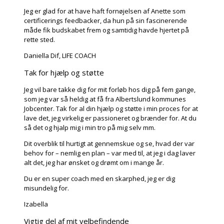
Jeg er glad for at have haft fornøjelsen af Anette som
certificerings feedbacker, da hun på sin fascinerende
måde fik budskabet frem og samtidig havde hjertet på
rette sted.
Daniella Dif, LIFE COACH
Tak for hjælp og støtte
Jeg vil bare takke dig for mit forløb hos dig på fem gange,
som jeg var så heldig at få fra Albertslund kommunes
Jobcenter. Tak for al din hjælp og støtte i min proces for at
lave det, jeg virkelig er passioneret og brænder for. At du
så det og hjalp mig i min tro på mig selv mm.
Dit overblik til hurtigt at gennemskue og se, hvad der var
behov for – nemlig en plan – var med til, at jeg i dag laver
alt det, jeg har ønsket og drømt om i mange år.
Du er en super coach med en skarphed, jeg er dig
misundelig for.
Izabella
Vigtig del af mit velbefindende