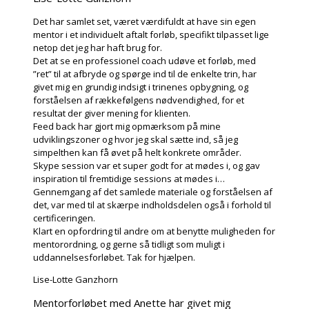
Det har samlet set, været værdifuldt at have sin egen
mentor i et individuelt aftalt forløb, specifikt tilpasset lige
netop det jeg har haft brug for.
Det at se en professionel coach udøve et forløb, med
”ret” til at afbryde og spørge ind til de enkelte trin, har
givet mig en grundig indsigt i trinenes opbygning, og
forståelsen af rækkefølgens nødvendighed, for et
resultat der giver mening for klienten.
Feed back har gjort mig opmærksom på mine
udviklingszoner og hvor jeg skal sætte ind, så jeg
simpelthen kan få øvet på helt konkrete områder.
Skype session var et super godt for at mødes i, og gav
inspiration til fremtidige sessions at mødes i…
Gennemgang af det samlede materiale og forståelsen af
det, var med til at skærpe indholdsdelen også i forhold til
certificeringen.
Klart en opfordring til andre om at benytte muligheden for
mentorordning, og gerne så tidligt som muligt i
uddannelsesforløbet. Tak for hjælpen.
Lise-Lotte Ganzhorn
Mentorforløbet med Anette har givet mig