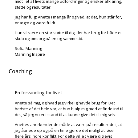
midt i et af livets mange udfordringer og ønsker afklaring,
støtte og resultater.
Jeg har fulgt Anette i mange år og ved, at det, hun står for,
er ægte og værdifuldt.
Hun vil være en stor støtte til dig, der har brug for både et
skub og omsorg på en og samme tid.
Sofia Manning
Manning Inspire
Coaching
En forvandling for livet
Anette så mig, og hvad jeg virkelig havde brug for. Det
bedste af det hele var, at hun hjalp mig med at finde ind til
det, så jeg nu er i stand til at kunne give det til mig selv.
Anettes anerkendende måde at være på resulterede i, at
jeg åbnede op og på en time gjorde det muligt at løse
flere års indre konflikt. For dette vil jeg være dig evig