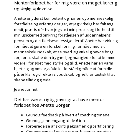
Mentorforløbet har for mig være en meget lærerig
og dejlig oplevelse.
Anette er yderst kompetent og har en dyb menneskelig
forståelse og erfaring der gør, at jeg virkelig har følt mig
mødt, præcis dér hvor jeg var i min proces og i forhold til
min usikkerhed omkring forståelsen af uddannelsens
pensum og det følelsesmæssige deraf. Anette har virkelig
formået at gøre en forskel for mig, formået med sit
menneskekundskab, at se hvad jeg virkelig havde brug
for, for at skabe den tryghed jeg manglede for at komme
videre i forløbet med styrke og tillid. Anette har en varm
hjertelig og omsorgsfuld let forståelig måde at formidle
på, er klar og direkte i sit budskab og helt fantastisk til at
skabe tillid og glæde.
Jeanet Linnet
Det har været rigtig gavnligt at have mentor
forløbet hos Anette Borgen
Grundig feedback på hvert af coaching trinene
Grundig gennemgang af de 6 trin
Forberedelse af skriftlig eksamen og certificering
Gennemgang af etiske regler, historier, værdier,