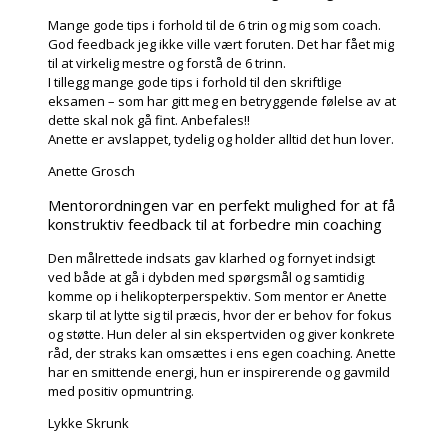
Mange gode tips i forhold til de 6 trin og mig som coach.
God feedback jeg ikke ville vært foruten. Det har fået mig
til at virkelig mestre og forstå de 6 trinn.
I tillegg mange gode tips i forhold til den skriftlige
eksamen – som har gitt meg en betryggende følelse av at
dette skal nok gå fint. Anbefales!!
Anette er avslappet, tydelig og holder alltid det hun lover.
Anette Grosch
Mentorordningen var en perfekt mulighed for at få
konstruktiv feedback til at forbedre min coaching
Den målrettede indsats gav klarhed og fornyet indsigt
ved både at gå i dybden med spørgsmål og samtidig
komme op i helikopterperspektiv. Som mentor er Anette
skarp til at lytte sig til præcis, hvor der er behov for fokus
og støtte. Hun deler al sin ekspertviden og giver konkrete
råd, der straks kan omsættes i ens egen coaching. Anette
har en smittende energi, hun er inspirerende og gavmild
med positiv opmuntring.
Lykke Skrunk