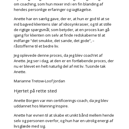
om coaching, som hun mixer ind i en fin blanding af
hendes personlige erfaringer og iagttagelse.
Anette har en særlig gave, der er, at hun er god til at se
ind bagved klientens slør af idiosynkrasier, og til at stille
de rigtige spørgsmål, som betyder, at en proces kan gå
igang for klienten om selv at finde redskaberne til at
indfange “det smukke, det sande, det gode”, –
råstofferne til et bedre liv.
Jeg oplevede denne proces, da jeg blev coach’et af
Anette. Jeg ser i dag, at den er en fortløbende proces, der
nu er blevet en helt naturlig del af mit liv. Tusinde tak
Anette.
Marianne Tretow-Loof Jordan
Hjertet på rette sted
Anette Borgen var min certificerings-coach, da jeg blev
uddannet hos Manning Inspire.
Anette har evnen til at skabe et unikt bånd mellem hende
selv og personen overfor, og hun har en utrolig energi af
livsglæde med sig.