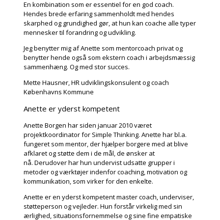
En kombination som er essentiel for en god coach.
Hendes brede erfaring sammenholdt med hendes
skarphed og grundighed gør, at hun kan coache alle typer
mennesker til forandring og udvikling.
Jeg benytter mig af Anette som mentorcoach privat og
benytter hende også som ekstern coach i arbejdsmæssig
sammenhæng. Og med stor succes.
Mette Hausner, HR udviklingskonsulent og coach
Københavns Kommune
Anette er yderst kompetent
Anette Borgen har siden januar 2010 været
projektkoordinator for Simple Thinking. Anette har bl.a.
fungeret som mentor, der hjælper borgere med at blive
afklaret og støtte dem i de mål, de ønsker at
nå. Derudover har hun undervist udsatte grupper i
metoder og værktøjer indenfor coaching, motivation og
kommunikation, som virker for den enkelte.
Anette er en yderst kompetent master coach, underviser,
støtteperson og vejleder. Hun forstår virkelig med sin
ærlighed, situationsfornemmelse og sine fine empatiske